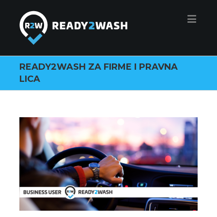
READY2WASH ZA FIRME I PRAVNA
LICA
View
Larger
Image