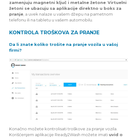
zamenjuju magnetni ključ i metalne žetone
.
Virtuelni
žetoni se ubacuju sa aplikacije direktno u boks za
pranje
, a uvek nalaze u vašem džepu na pametnom
telefonu ili na tabletu u vašem automobilu.
KONTROLA TROŠKOVA ZA PRANJE
Da li znate koliko trošite na pranje vozila u vašoj
firmi?
Konačno možete kontrolisati troškove za pranje vozila.
Korišćenjem aplikacije Ready2Wash možete imati
uvid o