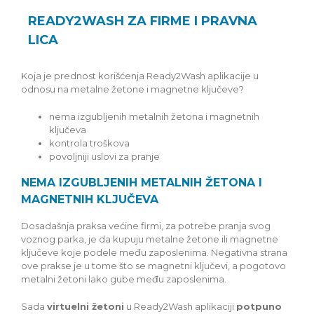
READY2WASH ZA FIRME I PRAVNA
LICA
Koja je prednost korišćenja Ready2Wash aplikacije u
odnosu na metalne žetone i magnetne ključeve?
nema izgubljenih metalnih žetona i magnetnih
ključeva
kontrola troškova
povoljniji uslovi za pranje
NEMA IZGUBLJENIH METALNIH ŽETONA I
MAGNETNIH KLJUČEVA
Dosadašnja praksa većine firmi, za potrebe pranja svog
voznog parka, je da kupuju metalne žetone ili magnetne
ključeve koje podele među zaposlenima. Negativna strana
ove prakse je u tome što se magnetni ključevi, a pogotovo
metalni žetoni lako gube među zaposlenima.
Sada
virtuelni žetoni
u Ready2Wash aplikaciji
potpuno