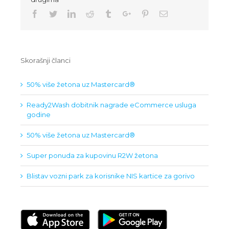
Facebook
Twitter
Linkedin
Reddit
Tumblr
Google+
Pinterest
Email
Skorašnji članci
50% više žetona uz Mastercard®
Ready2Wash dobitnik nagrade eCommerce usluga
godine
50% više žetona uz Mastercard®
Super ponuda za kupovinu R2W žetona
Blistav vozni park za korisnike NIS kartice za gorivo